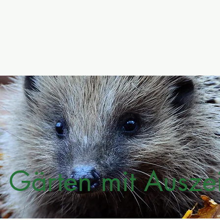
 Gärten
Gartentipps
Newsletter
Terra Preta
Unte
 Gärten mit Ausze