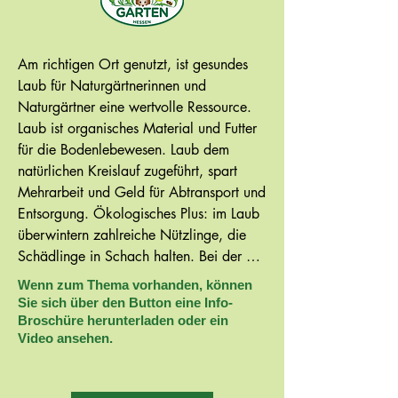
Am richtigen Ort genutzt, ist gesundes 
Laub für Naturgärtnerinnen und 
Naturgärtner eine wertvolle Ressource. 
Laub ist organisches Material und Futter 
für die Bodenlebewesen. Laub dem 
natürlichen Kreislauf zugeführt, spart 
Mehrarbeit und Geld für Abtransport und 
Entsorgung. Ökologisches Plus: im Laub 
überwintern zahlreiche Nützlinge, die 
Schädlinge in Schach halten. Bei der 
Entfernung des Laubes von Wegen und 
Wenn zum Thema vorhanden, können
Plätzen sollten Sie auf den Einsatz von 
Sie sich über den Button eine Info-
Laubsaugern verzichten, um Nützlinge im 
Broschüre herunterladen oder ein
Video ansehen.
Laub zu schonen. Von Krankheiten  oder  
Schädlingen befallenes  Laub  sollte 
entfernt werden, um einer Neuinfektion 