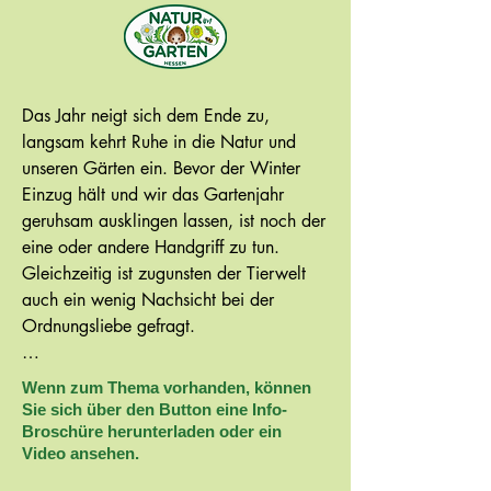
Das Jahr neigt sich dem Ende zu, 
langsam kehrt Ruhe in die Natur und 
unseren Gärten ein. Bevor der Winter 
Einzug hält und wir das Gartenjahr 
geruhsam ausklingen lassen, ist noch der 
eine oder andere Handgriff zu tun. 
Gleichzeitig ist zugunsten der Tierwelt 
auch ein wenig Nachsicht bei der 
Ordnungsliebe gefragt.      

„Wenn es um Winterschutz im Garten 
Wenn zum Thema vorhanden, können
geht, ist weniger oft mehr. Laubhaufen, 
Sie sich über den Button eine Info-
abgeblühte Staudenstängel und reife 
Broschüre herunterladen oder ein
Video ansehen.
Samen, Fruchtstände und Beeren bieten 
unseren Nützlingen Unterschlupf und 