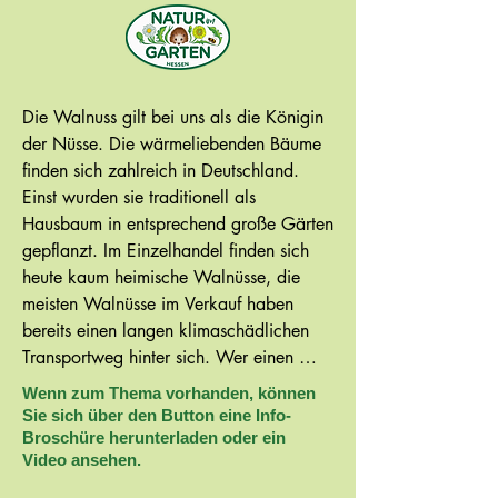
Die Walnuss gilt bei uns als die Königin 
der Nüsse. Die wärmeliebenden Bäume 
finden sich zahlreich in Deutschland. 
Einst wurden sie traditionell als 
Hausbaum in entsprechend große Gärten 
gepflanzt. Im Einzelhandel finden sich 
heute kaum heimische Walnüsse, die 
meisten Walnüsse im Verkauf haben 
bereits einen langen klimaschädlichen 
Transportweg hinter sich. Wer einen 
eigenen Nussbaum hat, sollte nun seine 
Wenn zum Thema vorhanden, können
Nüsse, die der Herbstwind reif vom 
Sie sich über den Button eine Info-
Baum fegt, alle paar Tage aufsammeln. 
Broschüre herunterladen oder ein
Video ansehen.
Richtig gelagert sind Walnüsse lange 
haltbar und eignen sich hervorragend als 